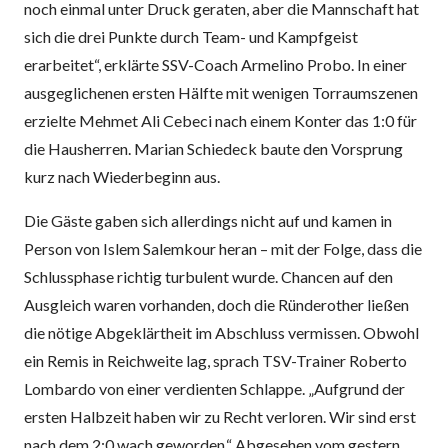
noch einmal unter Druck geraten, aber die Mannschaft hat
sich die drei Punkte durch Team- und Kampfgeist
erarbeitet“, erklärte SSV-Coach Armelino Probo. In einer
ausgeglichenen ersten Hälfte mit wenigen Torraumszenen
erzielte Mehmet Ali Cebeci nach einem Konter das 1:0 für
die Hausherren. Marian Schiedeck baute den Vorsprung
kurz nach Wiederbeginn aus.
Die Gäste gaben sich allerdings nicht auf und kamen in
Person von Islem Salemkour heran – mit der Folge, dass die
Schlussphase richtig turbulent wurde. Chancen auf den
Ausgleich waren vorhanden, doch die Ründerother ließen
die nötige Abgeklärtheit im Abschluss vermissen. Obwohl
ein Remis in Reichweite lag, sprach TSV-Trainer Roberto
Lombardo von einer verdienten Schlappe. „Aufgrund der
ersten Halbzeit haben wir zu Recht verloren. Wir sind erst
nach dem 2:0 wach geworden.“ Abgesehen vom gestern