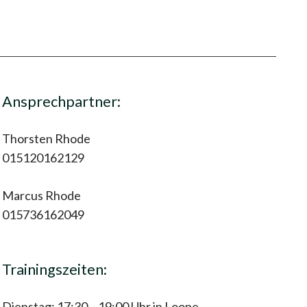
Ansprechpartner:
Thorsten Rhode
015120162129
Marcus Rhode
015736162049
Trainingszeiten:
Dienstag: 17:30 – 19:00 Uhr in Loope