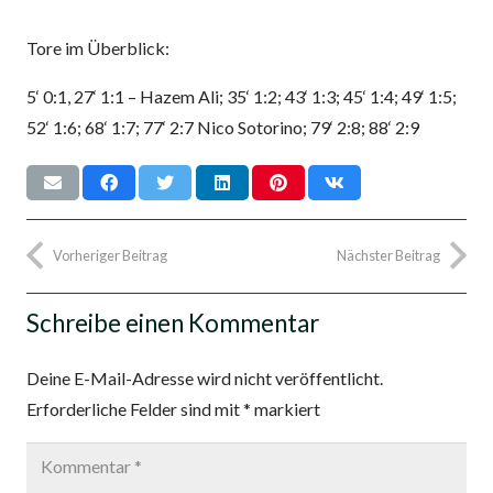
Tore im Überblick:
5‘ 0:1, 27‘ 1:1 – Hazem Ali; 35‘ 1:2; 43‘ 1:3; 45‘ 1:4; 49‘ 1:5;
52‘ 1:6; 68‘ 1:7; 77‘ 2:7 Nico Sotorino; 79‘ 2:8; 88‘ 2:9
Vorheriger Beitrag
Nächster Beitrag
Schreibe einen Kommentar
Deine E-Mail-Adresse wird nicht veröffentlicht.
Erforderliche Felder sind mit
*
markiert