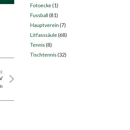
Fotoecke
(1)
Fussball
(81)
Hauptverein
(7)
Litfasssäule
(68)
Tennis
(8)
Tischtennis
(32)
ag
SV
en