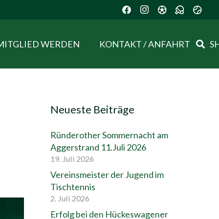
MITGLIED WERDEN
KONTAKT / ANFAHRT
S
Neueste Beiträge
Ründerother Sommernacht am
Aggerstrand 11.Juli 2026
19. Juli 2026
Vereinsmeister der Jugend im
Tischtennis
2. Juli 2026
Erfolg bei den Hückeswagener