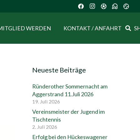
MITGLIED WERDEN
KONTAKT / ANFAHRT
S
Neueste Beiträge
Ründerother Sommernacht am
Aggerstrand 11.Juli 2026
19. Juli 2026
Vereinsmeister der Jugend im
Tischtennis
2. Juli 2026
Erfolg bei den Hückeswagener