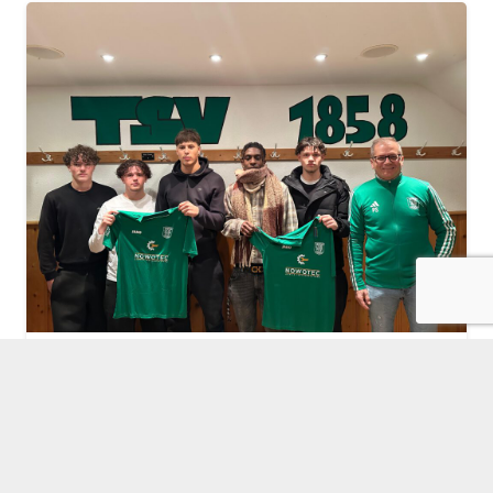
FUSSBALL
,
LITFASSSÄULE
13 Jan. um 10:58 Uhr
TSV Ründeroth stellt Weichen für die
Zukunft