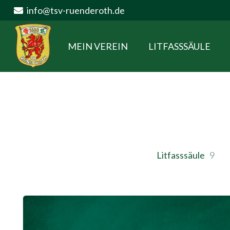
info@tsv-ruenderoth.de
MEIN VEREIN
LITFASSSÄULE
Litfasssäule
9