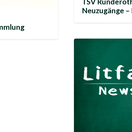
TSV Ründeroth
Neuzugänge – 
ammlung